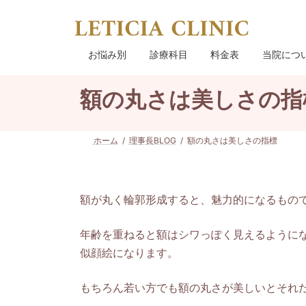
コ
ナ
ン
ビ
テ
ゲ
ン
ー
お悩み別
診療科目
料金表
当院につ
ツ
シ
へ
ョ
額の丸さは美しさの
ス
ン
キ
に
ッ
移
プ
動
ホーム
理事長BLOG
額の丸さは美しさの指標
額が丸く輪郭形成すると、魅力的になるもの
年齢を重ねると額はシワっぽく見えるように
似顔絵になります。
もちろん若い方でも額の丸さが美しいとそれ