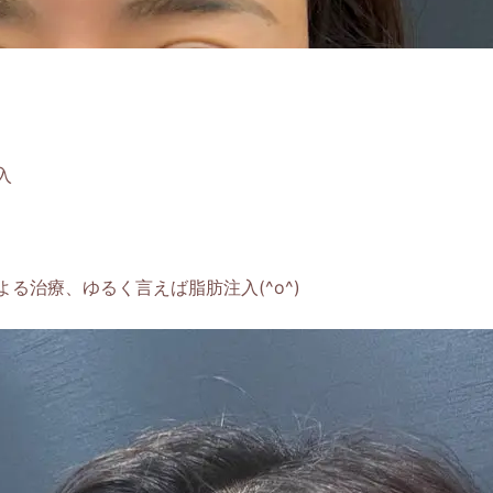
。
入
る治療、ゆるく言えば脂肪注入(^o^)