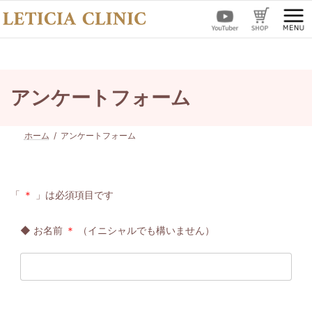
コ
ナ
ン
ビ
テ
ゲ
ン
ー
ツ
シ
へ
ョ
ス
ン
アンケートフォーム
キ
に
ッ
移
プ
動
ホーム
アンケートフォーム
「
＊
」は必須項目です
◆ お名前
＊
（イニシャルでも構いません）