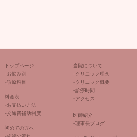
トップページ
当院について
-
お悩み別
-クリニック理念
-診療科目
-クリニック概要
-診療時間
料金表
-アクセス
-お支払い方法
-交通費補助制度
医師紹介
-
理事長ブログ
初めての方へ
-施術の流れ