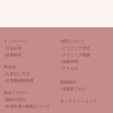
トップページ
当院について
-
お悩み別
-クリニック理念
-診療科目
-クリニック概要
-診療時間
料金表
-アクセス
-お支払い方法
-交通費補助制度
医師紹介
-
理事長ブログ
初めての方へ
-施術の流れ
オンラインショップ
-未成年者の施術について