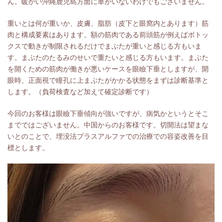
ん。暖かい沖縄鹿児島方面に単がいないわけでもございません。
重いとは何が重いか、皮膚、脂肪（皮下と眼窩内とあります）筋
肉と構成要素はあります。額の筋肉である前頭筋が例えばボトッ
クスで動きが制限されるだけでまぶたが重いと感じる方もいま
す。まぶたのたるみのせいで重たいと感じる方もいます。まぶた
を開くための筋肉が働きが悪いケースを眼瞼下垂としますが、開
眼時、正面視で瞳孔に上まぶたがかかる状態をまずは診断基準と
します。（負荷検査など加えて確定診断です）
今回のお客様は眼瞼下垂傾向が強いですが、病気かというとそこ
までではございません。中国からのお客様です。切開法は望まな
いとのことで、埋没法プラスアルファでの治療での容姿改善を目
標とします。