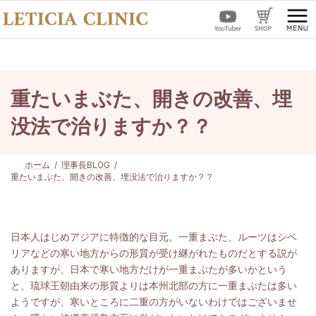
コ
ナ
ン
ビ
テ
ゲ
ン
ー
ツ
シ
へ
ョ
ス
ン
重たいまぶた、開きの改善、埋
キ
に
ッ
移
没法で治りますか？？
プ
動
ホーム
理事長BLOG
重たいまぶた、開きの改善、埋没法で治りますか？？
日本人はじめアジアに特徴的な目元。一重まぶた、ルーツはシベ
リアなどの寒い地方からの形質が受け継がれたものだとする説が
ありますが、日本で寒い地方だけが一重まぶたが多いかという
と、琉球王朝由来の形質よりは本州北部の方に一重まぶたは多い
ようですが、寒いところに二重の方がいないわけではございませ