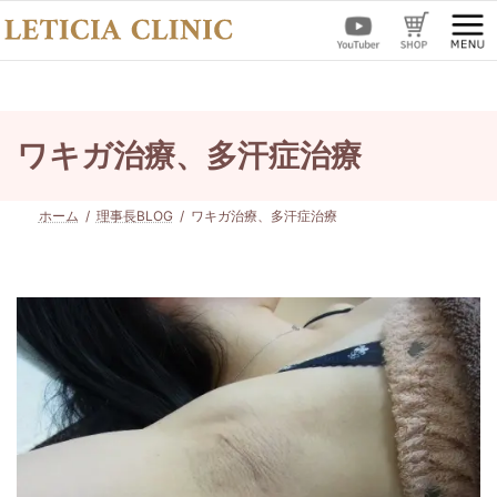
コ
ナ
ン
ビ
テ
ゲ
ン
ー
ツ
シ
へ
ョ
ス
ン
ワキガ治療、多汗症治療
キ
に
ッ
移
プ
動
ホーム
理事長BLOG
ワキガ治療、多汗症治療