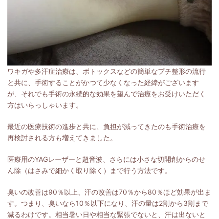
ワキガや多汗症治療は、ボトックスなどの簡単なプチ整形の流行
と共に、手術することがかつて少なくなった経緯がございます
が、それでも手術の永続的な効果を望んで治療をお受けいただく
方はいらっしゃいます。
最近の医療技術の進歩と共に、負担が減ってきたのも手術治療を
再検討される方も増えてきました。
医療用のYAGレーザーと超音波、さらには小さな切開創からのせ
ん除（はさみで細かく取り除く）まで行う方法です。
臭いの改善は90％以上、汗の改善は70％から80％ほど効果が出ま
す。つまり、臭いなら10％以下になり、汗の量は2割から3割まで
減るわけです。相当暑い日や相当な緊張でないと、汗は出ないと