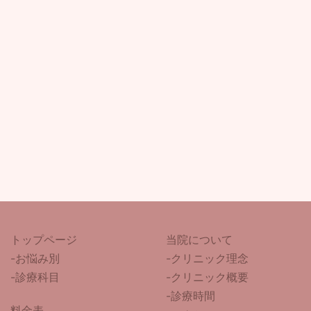
トップページ
当院について
-
お悩み別
-クリニック理念
-診療科目
-クリニック概要
-診療時間
料金表