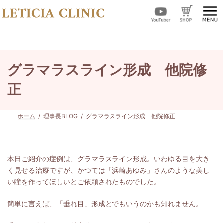
コ
ナ
ン
ビ
テ
ゲ
ン
ー
ツ
シ
へ
ョ
ス
ン
グラマラスライン形成 他院修
キ
に
ッ
移
正
プ
動
ホーム
理事長BLOG
グラマラスライン形成 他院修正
本日ご紹介の症例は、グラマラスライン形成。いわゆる目を大き
く見せる治療ですが、かつては「浜崎あゆみ」さんのような美し
い瞳を作ってほしいとご依頼されたものでした。
簡単に言えば、「垂れ目」形成とでもいうのかも知れません。