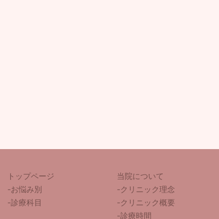
トップページ
当院について
-
お悩み別
-クリニック理念
-診療科目
-クリニック概要
-診療時間