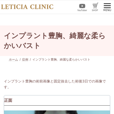
コ
ナ
ン
ビ
テ
ゲ
ン
ー
ツ
シ
へ
ョ
ス
ン
インプラント豊胸、綺麗な柔ら
キ
に
ッ
移
かいバスト
プ
動
ホーム
症例
インプラント豊胸、綺麗な柔らかいバスト
インプラント豊胸の術前画像と固定抜去した術後3日での画像で
す。
正面