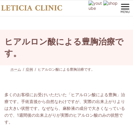
コ
ナ
ン
ビ
テ
ゲ
ン
ー
ツ
シ
へ
ョ
ス
ン
ヒアルロン酸による豊胸治療で
キ
に
ッ
移
す。
プ
動
ホーム
症例
ヒアルロン酸による豊胸治療です。
多くのお客様にお受けいただいた「ヒアルロン酸による豊胸」治
療です。手術直後から自然なわけですが、実際の出来上がりより
は大きい状態です。なぜなら、麻酔液の成分で大きくなっている
ので、1週間後の出来上がりが実際のヒアルロン酸のみの状態で
す。