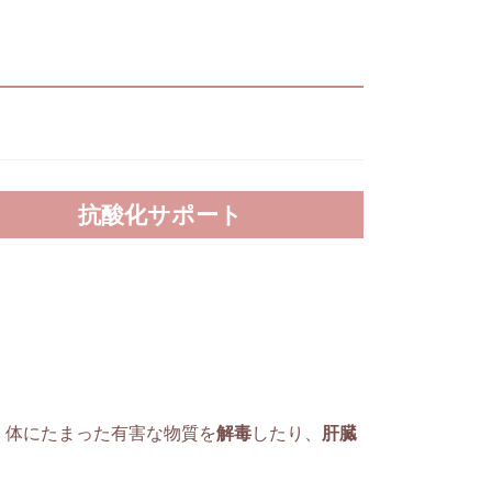
抗酸化サポート
。体にたまった有害な物質を
解毒
したり、
肝臓