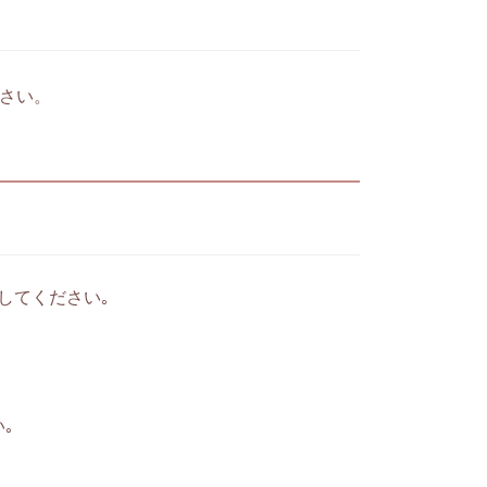
ださい。
してください｡
｡