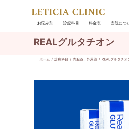
コ
ナ
ン
ビ
テ
ゲ
ン
ー
お悩み別
診療科目
料金表
当院につ
ツ
シ
へ
ョ
REALグルタチオン
ス
ン
キ
に
ッ
移
プ
動
ホーム
診療科目
内服薬・外用薬
REALグルタチオ