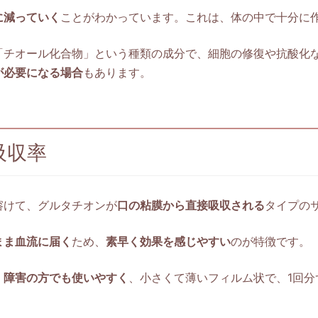
に減っていく
ことがわかっています。これは、体の中で十分に
「チオール化合物」という種類の成分で、細胞の修復や抗酸化
が必要になる場合
もあります。
吸収率
溶けて、グルタチオンが
口の粘膜から直接吸収される
タイプの
まま血流に届く
ため、
素早く効果を感じやすい
のが特徴です。
）障害の方でも使いやすく
、小さくて薄いフィルム状で、1回分