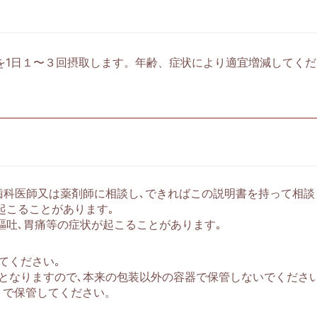
g を1日１〜３回摂取します。年齢、症状により適宜増減してく
歯科医師又は薬剤師に相談し､できればこの説明書を持って相談
起こることがあります｡
､嘔吐､胃痛等の症状が起こることがあります｡
てください｡
となりますので､本来の包装以外の容器で保管しないでください
）で保管してください。