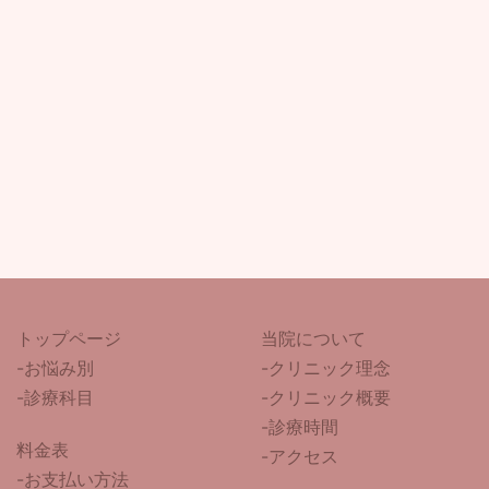
トップページ
当院について
-
お悩み別
-クリニック理念
-診療科目
-クリニック概要
-診療時間
料金表
-アクセス
-お支払い方法