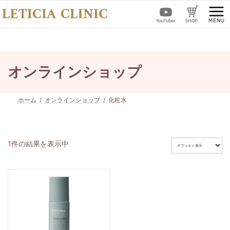
コ
ナ
ン
ビ
テ
ゲ
ン
ー
ツ
シ
へ
ョ
ス
ン
オンラインショップ
キ
に
ッ
移
プ
動
ホーム
オンラインショップ
化粧水
1件の結果を表示中