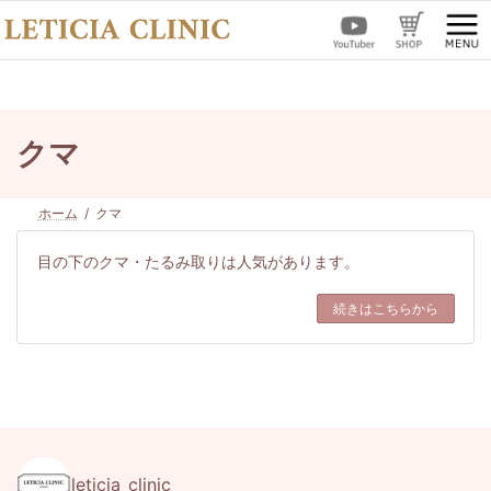
コ
ナ
ン
ビ
テ
ゲ
ン
ー
ツ
シ
へ
ョ
ス
ン
クマ
キ
に
ッ
移
プ
動
ホーム
クマ
目の下のクマ・たるみ取りは人気があります。
続きはこちらから
leticia_clinic