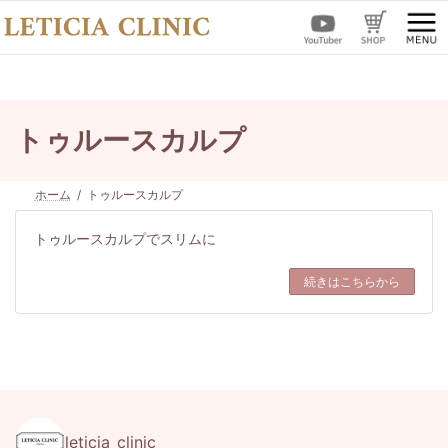
コ
ナ
ン
ビ
テ
ゲ
ン
ー
ツ
シ
へ
ョ
ス
ン
トゥルースカルプ
キ
に
ッ
移
プ
動
ホーム
トゥルースカルプ
トゥルースカルプでスリムに
続きはこちらから
leticia_clinic