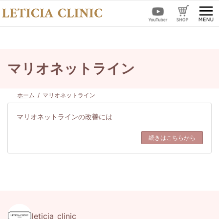
コ
ナ
ン
ビ
テ
ゲ
ン
ー
ツ
シ
へ
ョ
ス
ン
マリオネットライン
キ
に
ッ
移
プ
動
ホーム
マリオネットライン
マリオネットラインの改善には
続きはこちらから
leticia_clinic