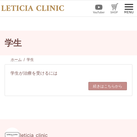
コ
ナ
ン
ビ
テ
ゲ
ン
ー
ツ
シ
へ
ョ
ス
ン
学生
キ
に
ッ
移
プ
動
ホーム
学生
学生が治療を受けるには
続きはこちらから
leticia_clinic