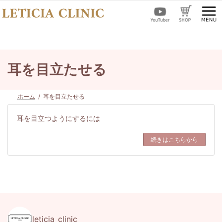
コ
ナ
ン
ビ
テ
ゲ
ン
ー
ツ
シ
へ
ョ
ス
ン
耳を目立たせる
キ
に
ッ
移
プ
動
ホーム
耳を目立たせる
耳を目立つようにするには
続きはこちらから
leticia_clinic