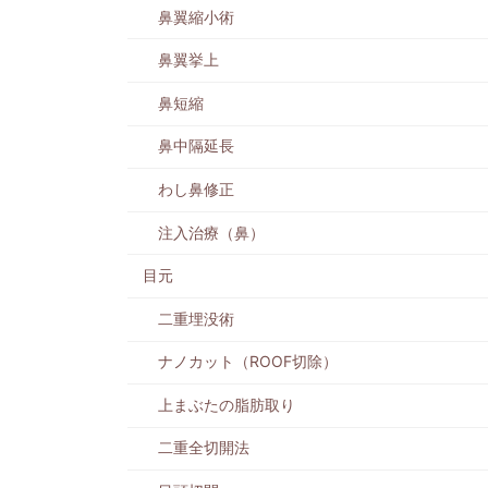
鼻翼縮小術
鼻翼挙上
鼻短縮
鼻中隔延長
わし鼻修正
注入治療（鼻）
目元
二重埋没術
ナノカット（ROOF切除）
上まぶたの脂肪取り
二重全切開法