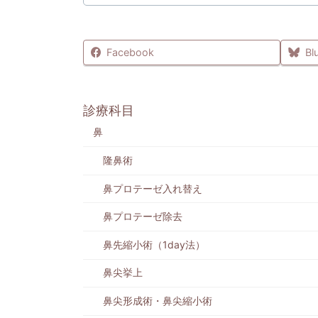
Facebook
Bl
診療科目
鼻
隆鼻術
鼻プロテーゼ入れ替え
鼻プロテーゼ除去
鼻先縮小術（1day法）
鼻尖挙上
鼻尖形成術・鼻尖縮小術