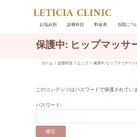
コ
ナ
ン
ビ
テ
ゲ
ン
ー
お悩み別
診療科目
料金表
当院につ
ツ
シ
へ
ョ
保護中: ヒップマッサ
ス
ン
キ
に
ッ
移
プ
動
ホーム
診療科目
ヒップ
保護中: ヒップマッサージ
このコンテンツはパスワードで保護されてい
パスワード: