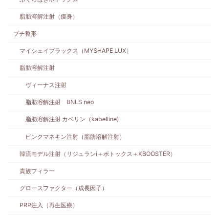
脂肪溶解注射（痩身）
プチ整形
マイシェイプラックス（MYSHAPE LUX）
脂肪溶解注射
ヴィーナス注射
脂肪溶解注射 BNLS neo
脂肪溶解注射 カベリン（kabelline)
ピンクマネキン注射（脂肪溶解注射）
韓流モデル注射（リジュランi＋ボトックス＋KBOOSTER）
貴族フィラー
グロースファクター（成長因子）
PRP注入（再生医療）