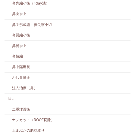
鼻先縮小術（1day法）
鼻尖挙上
鼻尖形成術・鼻尖縮小術
鼻翼縮小術
鼻翼挙上
鼻短縮
鼻中隔延長
わし鼻修正
注入治療（鼻）
目元
二重埋没術
ナノカット（ROOF切除）
上まぶたの脂肪取り