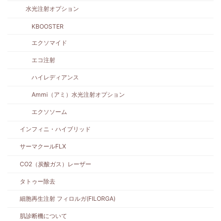
水光注射オプション
KBOOSTER
エクソマイド
エコ注射
ハイレディアンス
Ammi（アミ）水光注射オプション
エクソソーム
インフィニ・ハイブリッド
サーマクールFLX
CO2（炭酸ガス）レーザー
タトゥー除去
細胞再生注射 フィロルガ(FILORGA)
肌診断機について