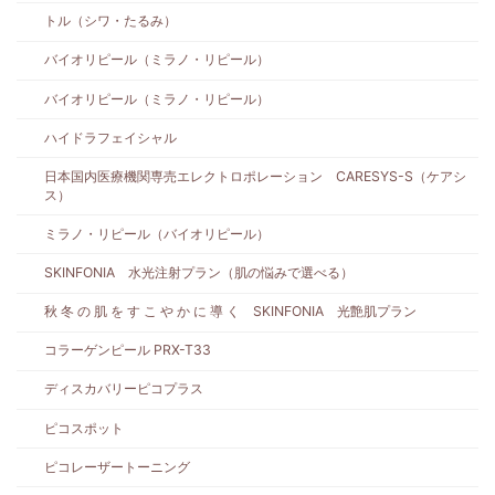
トル（シワ・たるみ）
バイオリピール（ミラノ・リピール）
バイオリピール（ミラノ・リピール）
ハイドラフェイシャル
日本国内医療機関専売エレクトロポレーション CARESYS-S（ケアシ
ス）
ミラノ・リピール（バイオリピール）
SKINFONIA 水光注射プラン（肌の悩みで選べる）
秋 冬 の 肌 を す こ や か に 導 く SKINFONIA 光艶肌プラン
コラーゲンピール PRX-T33
ディスカバリーピコプラス
ピコスポット
ピコレーザートーニング