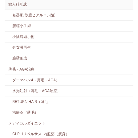
婦人科形成
名器形成(膣ヒアルロン酸)
膣縮小手術
小陰唇縮小術
処女膜再生
膣壁形成
薄毛・AGA治療
ダーマペン4（薄毛・AGA）
水光注射（薄毛・AGA治療）
RETURN HAIR（薄毛）
治療薬（薄毛）
メディカルダイエット
GLP-1リベルサス-内服薬（痩身）