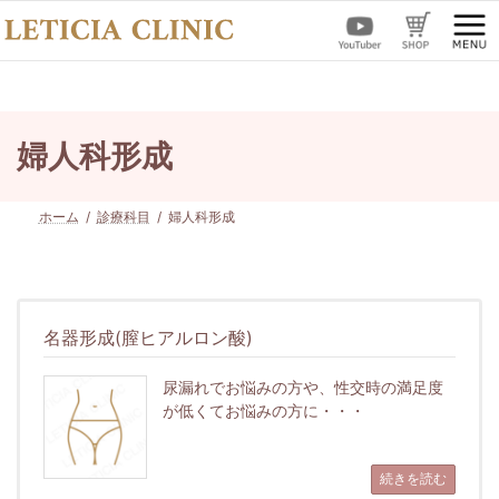
コ
ナ
ン
ビ
テ
ゲ
ン
ー
ツ
シ
へ
ョ
ス
ン
婦人科形成
キ
に
ッ
移
プ
動
ホーム
診療科目
婦人科形成
名器形成(膣ヒアルロン酸)
尿漏れでお悩みの方や、性交時の満足度
が低くてお悩みの方に・・・
続きを読む