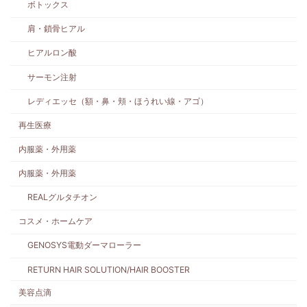
ボトックス
肩・鎖骨ヒアル
ヒアルロン酸
サーモン注射
レディエッセ（額・鼻・頬・ほうれい線・アゴ）
再生医療
内服薬・外用薬
内服薬・外用薬
REALグルタチオン
コスメ・ホームケア
GENOSYS電動ダーマローラー
RETURN HAIR SOLUTION/HAIR BOOSTER
美容点滴