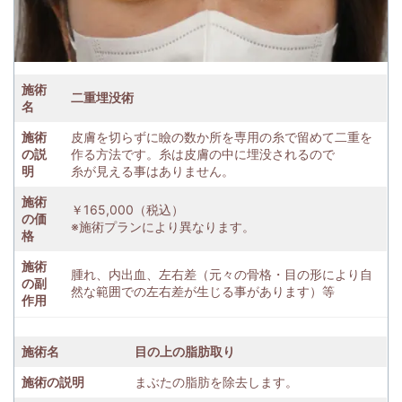
施術
二重埋没術
名
施術
皮膚を切らずに瞼の数か所を専用の糸で留めて二重を
の説
作る方法です。糸は皮膚の中に埋没されるので
明
糸が見える事はありません。
施術
￥165,000（税込）
の価
※施術プランにより異なります。
格
施術
腫れ、内出血、左右差（元々の骨格・目の形により自
の副
然な範囲での左右差が生じる事があります）等
作用
施術名
目の上の脂肪取り
施術の説明
まぶたの脂肪を除去します。