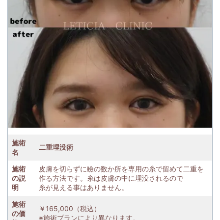
施術
二重埋没術
名
施術
皮膚を切らずに瞼の数か所を専用の糸で留めて二重を
の説
作る方法です。糸は皮膚の中に埋没されるので
明
糸が見える事はありません。
施術
￥165,000（税込）
の価
※施術プランにより異なります。