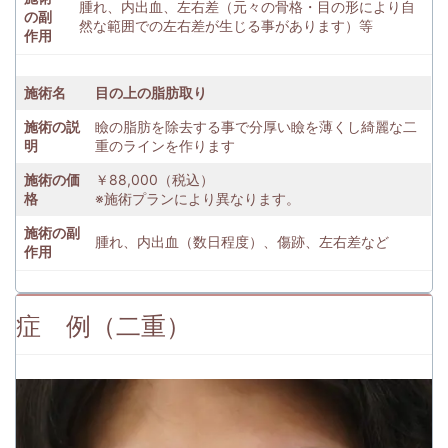
腫れ、内出血、左右差（元々の骨格・目の形により自
の副
然な範囲での左右差が生じる事があります）等
作用
施術名
目の上の脂肪取り
施術の説
瞼の脂肪を除去する事で分厚い瞼を薄くし綺麗な二
明
重のラインを作ります
施術の価
￥88,000（税込）
格
※施術プランにより異なります。
施術の副
腫れ、内出血（数日程度）、傷跡、左右差など
作用
症 例（二重）