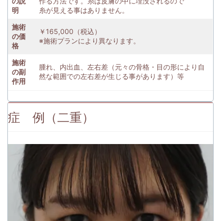
の説
作る方法です。糸は皮膚の中に埋没されるので
明
糸が見える事はありません。
施術
￥165,000（税込）
の価
※施術プランにより異なります。
格
施術
腫れ、内出血、左右差（元々の骨格・目の形により自
の副
然な範囲での左右差が生じる事があります）等
作用
症 例（二重）