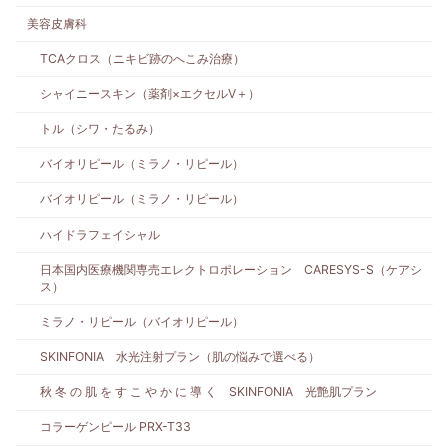
美容皮膚科
TCAクロス（ニキビ跡のへこみ治療）
シャイニースキン（薬剤×エクセルV＋）
トル（シワ・たるみ）
バイオリピール（ミラノ・リピール）
バイオリピール（ミラノ・リピール）
ハイドラフェイシャル
日本国内医療機関専売エレクトロポレーション CARESYS-S（ケアシ
ス）
ミラノ・リピール（バイオリピール）
SKINFONIA 水光注射プラン（肌の悩みで選べる）
秋 冬 の 肌 を す こ や か に 導 く SKINFONIA 光艶肌プラン
コラーゲンピール PRX-T33