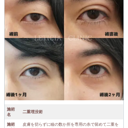
施術
二重埋没術
名
施術
皮膚を切らずに瞼の数か所を専用の糸で留めて二重を