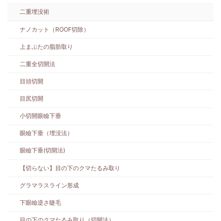
二重埋没術
ナノカット（ROOF切除）
上まぶたの脂肪取り
二重全切開法
目頭切開
目尻切開
小切開眼瞼下垂
眼瞼下垂（埋没法）
眼瞼下垂(切開法)
【切らない】目の下のクマたるみ取り
グラマラスライン形成
下眼瞼逆さ睫毛
目の下のクマたるみ取り（切開法）