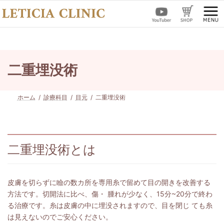
コ
ナ
ン
ビ
テ
ゲ
ン
ー
ツ
シ
へ
ョ
ス
ン
二重埋没術
キ
に
ッ
移
プ
動
ホーム
診療科目
目元
二重埋没術
二重埋没術とは
皮膚を切らずに瞼の数カ所を専用糸で留めて目の開きを改善する
方法です。切開法に比べ、傷・ 腫れが少なく、15分~20分で終わ
る治療です。糸は皮膚の中に埋没されますので、目を閉じ ても糸
は見えないのでご安心ください。