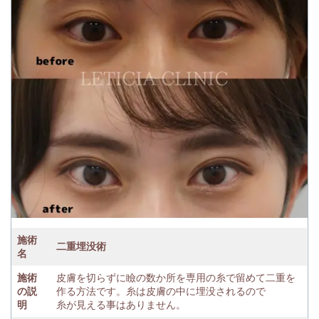
施術
二重埋没術
名
施術
皮膚を切らずに瞼の数か所を専用の糸で留めて二重を
の説
作る方法です。糸は皮膚の中に埋没されるので
明
糸が見える事はありません。