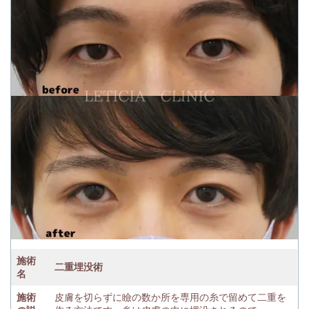
施術
二重埋没術
名
施術
皮膚を切らずに瞼の数か所を専用の糸で留めて二重を