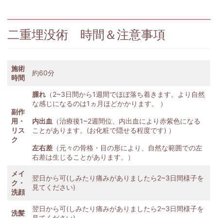
二重埋没術 時間＆注意事項
施術
約60分
時間
腫れ
（2~3日間から1週間でほぼ落ち着きます。より自然
な感じになるのは1ヵ月ほどかかります。 ）
副作
用・
内出血
（治療後1~2週間位、内出血により赤紫色になる
リス
ことがあります。(お化粧で隠せる程度です) ）
ク
左右差
（元々の骨格・目の形により、自然な範囲での左
右差は生じることがあります。）
メイ
翌日から可(しみたり痛みがありましたら2~3日間様子を
ク・
見てください)
洗顔
翌日から可(しみたり痛みがありましたら2~3日間様子を
洗髪
見てください)