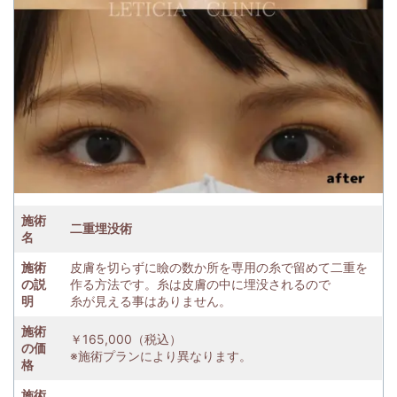
施術
二重埋没術
名
施術
皮膚を切らずに瞼の数か所を専用の糸で留めて二重を
の説
作る方法です。糸は皮膚の中に埋没されるので
明
糸が見える事はありません。
施術
￥165,000（税込）
の価
※施術プランにより異なります。
格
施術