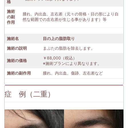
格
施術
腫れ、内出血、左右差（元々の骨格・目の形により自
の副
然な範囲での左右差が生じる事があります）等
作用
施術名
目の上の脂肪取り
施術の説明
まぶたの脂肪を除去します。
￥88,000（税込）
施術の価格
※施術プランにより異なります。
施術の副作用
腫れ、内出血、傷跡、左右差など
症 例（二重）