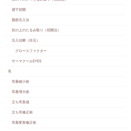
眉下切開
脂肪注入法
目の上のたるみ取り（切開法）
注入治療（目元）
グロースファクター
サーマクールEYES
耳
耳垂縮小術
耳垂増大術
立ち耳形成
立ち耳修正術
耳垂変形修正術