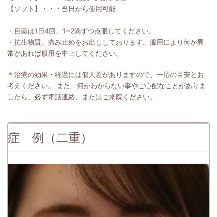
【ソフト】・・・当日から使用可能
・目薬は1日4回、1~2滴ずつ点眼してください。
・抗生物質、痛み止めをお出ししております。服用により何か異
常があれば服用を中止してください。
＊治療の効果・経過には個人差がありますので、一応の目安とお
考えください。 また、何かわからない事やご心配なことがありま
したら、必ず電話連絡、またはご来院ください。
症 例（二重）