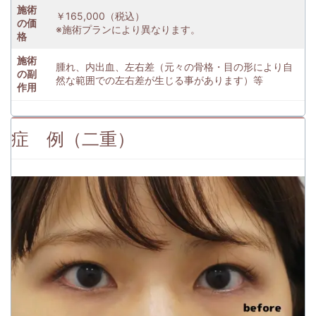
施術
￥165,000（税込）
の価
※施術プランにより異なります。
格
施術
腫れ、内出血、左右差（元々の骨格・目の形により自
の副
然な範囲での左右差が生じる事があります）等
作用
症 例（二重）