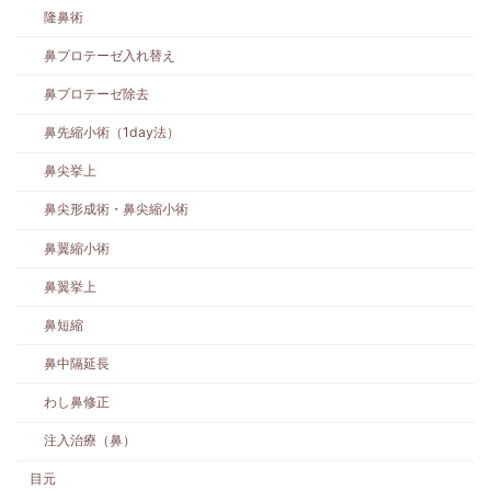
隆鼻術
鼻プロテーゼ入れ替え
鼻プロテーゼ除去
鼻先縮小術（1day法）
鼻尖挙上
鼻尖形成術・鼻尖縮小術
鼻翼縮小術
鼻翼挙上
鼻短縮
鼻中隔延長
わし鼻修正
注入治療（鼻）
目元