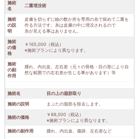
施術
二重埋没術
名
施術
皮膚を切らずに瞼の数か所を専用の糸で留めて二重を
の説
作る方法です。糸は皮膚の中に埋没されるので
明
糸が見える事はありません。
施術
￥165,000（税込）
の価
※施術プランにより異なります。
格
施術
腫れ、内出血、左右差（元々の骨格・目の形により自
の副
然な範囲での左右差が生じる事があります）等
作用
施術名
目の上の脂肪取り
施術の説明
まぶたの脂肪を除去します。
￥88,000（税込）
施術の価格
※施術プランにより異なります。
施術の副作用
腫れ、内出血、傷跡、左右差など