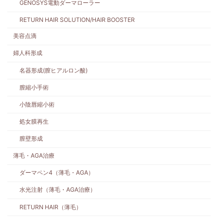
GENOSYS電動ダーマローラー
RETURN HAIR SOLUTION/HAIR BOOSTER
美容点滴
婦人科形成
名器形成(膣ヒアルロン酸)
膣縮小手術
小陰唇縮小術
処女膜再生
膣壁形成
薄毛・AGA治療
ダーマペン4（薄毛・AGA）
水光注射（薄毛・AGA治療）
RETURN HAIR（薄毛）