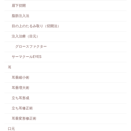
眉下切開
脂肪注入法
目の上のたるみ取り（切開法）
注入治療（目元）
グロースファクター
サーマクールEYES
耳
耳垂縮小術
耳垂増大術
立ち耳形成
立ち耳修正術
耳垂変形修正術
口元