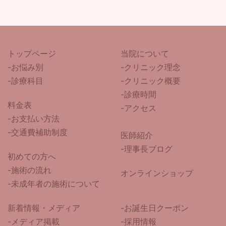
トップページ
当院について
-
お悩み別
-クリニック理念
-診療科目
-クリニック概要
-診療時間
料金表
-アクセス
-お支払い方法
-交通費補助制度
医師紹介
-
理事長ブログ
初めての方へ
-施術の流れ
オンラインショップ
-未成年者の施術について
新着情報・メディア
-お誕生日クーポン
-メディア掲載
-採用情報