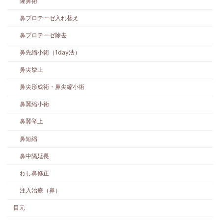
隆鼻術
鼻プロテーゼ入れ替え
鼻プロテーゼ除去
鼻先縮小術（1day法）
鼻尖挙上
鼻尖形成術・鼻尖縮小術
鼻翼縮小術
鼻翼挙上
鼻短縮
鼻中隔延長
わし鼻修正
注入治療（鼻）
目元