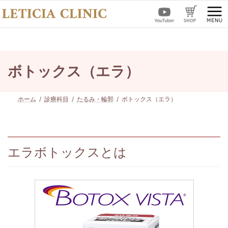
コ
ナ
ン
ビ
テ
ゲ
ン
ー
ツ
シ
へ
ョ
ス
ン
ボトックス（エラ）
キ
に
ッ
移
プ
動
ホーム
診療科目
たるみ・輪郭
ボトックス（エラ）
エラボトックスとは