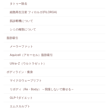
タトゥー除去
細胞再生注射 フィロルガ(FILORGA)
肌診断機について
シミの種類について
脂肪吸引
メーラーファット
Aquicell（アキーセル）脂肪吸引
Ultra-Z（ウルトラゼット）
ボディライン・痩身
マイクロウェーブリフト
リボディ（Re・Body） ～我慢しないで痩せる～
GLP-1ダイエット
エムスカルプト