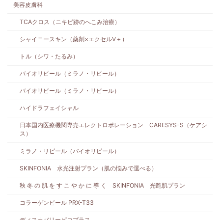
美容皮膚科
TCAクロス（ニキビ跡のへこみ治療）
シャイニースキン（薬剤×エクセルV＋）
トル（シワ・たるみ）
バイオリピール（ミラノ・リピール）
バイオリピール（ミラノ・リピール）
ハイドラフェイシャル
日本国内医療機関専売エレクトロポレーション CARESYS-S（ケアシ
ス）
ミラノ・リピール（バイオリピール）
SKINFONIA 水光注射プラン（肌の悩みで選べる）
秋 冬 の 肌 を す こ や か に 導 く SKINFONIA 光艶肌プラン
コラーゲンピール PRX-T33
ディスカバリーピコプラス