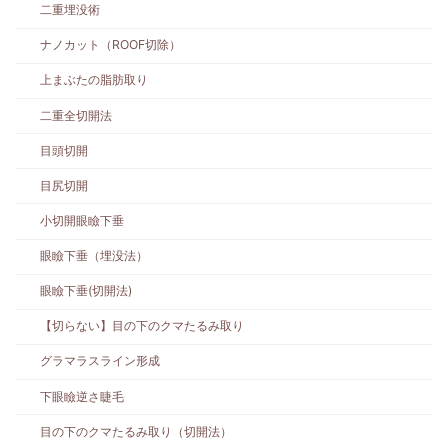
二重埋没術
ナノカット（ROOF切除）
上まぶたの脂肪取り
二重全切開法
目頭切開
目尻切開
小切開眼瞼下垂
眼瞼下垂（埋没法）
眼瞼下垂(切開法)
【切らない】目の下のクマたるみ取り
グラマラスライン形成
下眼瞼逆さ睫毛
目の下のクマたるみ取り（切開法）