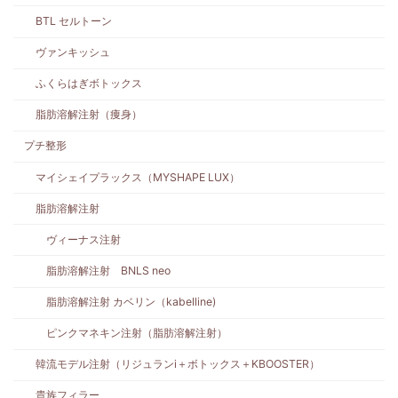
BTL セルトーン
ヴァンキッシュ
ふくらはぎボトックス
脂肪溶解注射（痩身）
プチ整形
マイシェイプラックス（MYSHAPE LUX）
脂肪溶解注射
ヴィーナス注射
脂肪溶解注射 BNLS neo
脂肪溶解注射 カベリン（kabelline)
ピンクマネキン注射（脂肪溶解注射）
韓流モデル注射（リジュランi＋ボトックス＋KBOOSTER）
貴族フィラー