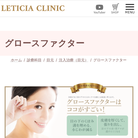
コ
ナ
ン
ビ
テ
ゲ
ン
ー
ツ
シ
へ
ョ
ス
ン
グロースファクター
キ
に
ッ
移
プ
動
ホーム
診療科目
目元
注入治療（目元）
グロースファクター