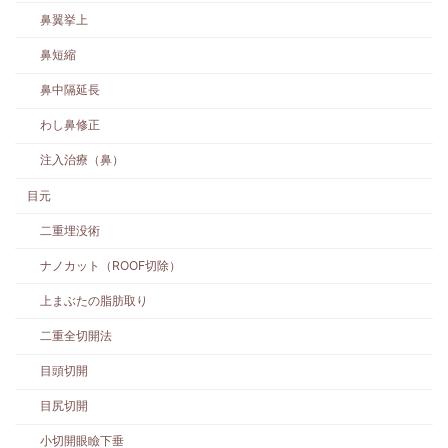
鼻翼挙上
鼻短縮
鼻中隔延長
わし鼻修正
注入治療（鼻）
目元
二重埋没術
ナノカット（ROOF切除）
上まぶたの脂肪取り
二重全切開法
目頭切開
目尻切開
小切開眼瞼下垂