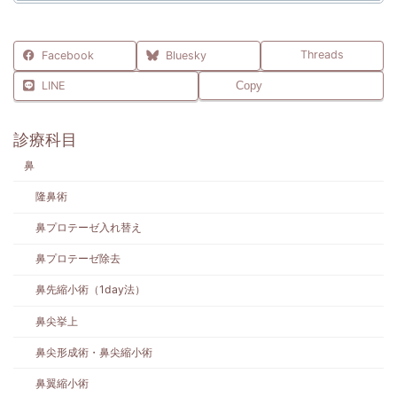
Threads
Facebook
Bluesky
LINE
Copy
診療科目
鼻
隆鼻術
鼻プロテーゼ入れ替え
鼻プロテーゼ除去
鼻先縮小術（1day法）
鼻尖挙上
鼻尖形成術・鼻尖縮小術
鼻翼縮小術