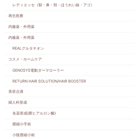
レディエッセ（額・鼻・頬・ほうれい線・アゴ）
再生医療
内服薬・外用薬
内服薬・外用薬
REALグルタチオン
コスメ・ホームケア
GENOSYS電動ダーマローラー
RETURN HAIR SOLUTION/HAIR BOOSTER
美容点滴
婦人科形成
名器形成(膣ヒアルロン酸)
膣縮小手術
小陰唇縮小術