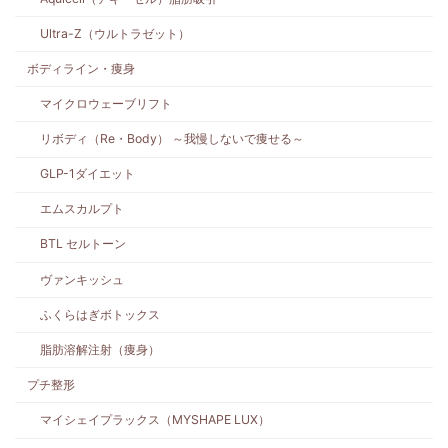
Ultra-Z（ウルトラゼット）
ボディライン・痩身
マイクロウェーブリフト
リボディ（Re・Body） ～我慢しないで痩せる～
GLP-1ダイエット
エムスカルプト
BTL セルトーン
ヴァンキッシュ
ふくらはぎボトックス
脂肪溶解注射（痩身）
プチ整形
マイシェイプラックス（MYSHAPE LUX）