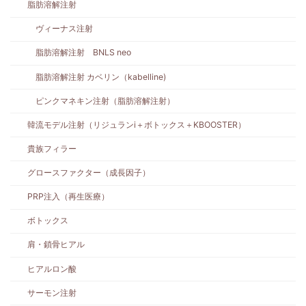
脂肪溶解注射
ヴィーナス注射
脂肪溶解注射 BNLS neo
脂肪溶解注射 カベリン（kabelline)
ピンクマネキン注射（脂肪溶解注射）
韓流モデル注射（リジュランi＋ボトックス＋KBOOSTER）
貴族フィラー
グロースファクター（成長因子）
PRP注入（再生医療）
ボトックス
肩・鎖骨ヒアル
ヒアルロン酸
サーモン注射