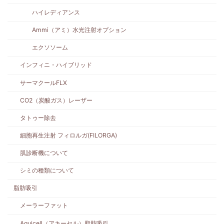
ハイレディアンス
Ammi（アミ）水光注射オプション
エクソソーム
インフィニ・ハイブリッド
サーマクールFLX
CO2（炭酸ガス）レーザー
タトゥー除去
細胞再生注射 フィロルガ(FILORGA)
肌診断機について
シミの種類について
脂肪吸引
メーラーファット
Aquicell（アキーセル）脂肪吸引