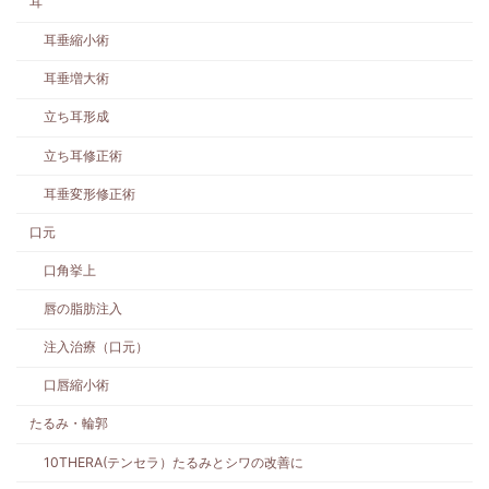
耳
耳垂縮小術
耳垂増大術
立ち耳形成
立ち耳修正術
耳垂変形修正術
口元
口角挙上
唇の脂肪注入
注入治療（口元）
口唇縮小術
たるみ・輪郭
10THERA(テンセラ）たるみとシワの改善に