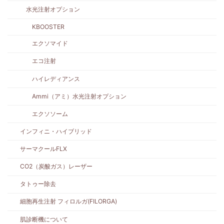
水光注射オプション
KBOOSTER
エクソマイド
エコ注射
ハイレディアンス
Ammi（アミ）水光注射オプション
エクソソーム
インフィニ・ハイブリッド
サーマクールFLX
CO2（炭酸ガス）レーザー
タトゥー除去
細胞再生注射 フィロルガ(FILORGA)
肌診断機について