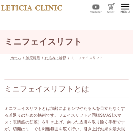
コ
ナ
ン
ビ
テ
ゲ
ン
ー
ツ
シ
へ
ョ
ス
ン
ミニフェイスリフト
キ
に
ッ
移
プ
動
ホーム
診療科目
たるみ・輪郭
ミニフェイスリフト
ミニフェイスリフトとは
ミニフェイスリフトとは加齢によるシワやたるみを目立たなくす
る若返りのための施術です。フェイスリフトと同様SMAS(スマ
ス：表情筋の筋膜）を引き上げ、余った皮膚を取り除く手術です
が、切開はミニでも剥離範囲を広く行い、引き上げ効果を最大限