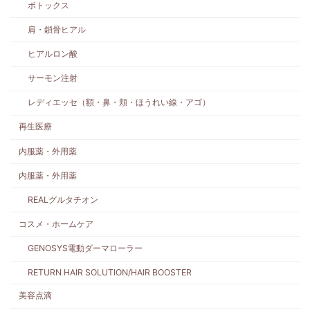
ボトックス
肩・鎖骨ヒアル
ヒアルロン酸
サーモン注射
レディエッセ（額・鼻・頬・ほうれい線・アゴ）
再生医療
内服薬・外用薬
内服薬・外用薬
REALグルタチオン
コスメ・ホームケア
GENOSYS電動ダーマローラー
RETURN HAIR SOLUTION/HAIR BOOSTER
美容点滴