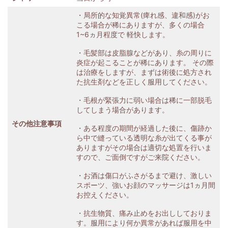
・局所的な知覚異常(痺れ感、違和感)がお
こる場合が稀にありますが、多くの場合
1~6ヵ月程度で 軽快します。
・毛髪部は皮脂腺などがあり、糸の周りに
炎症が起こることが稀にあります。 その際
は治療をしますが、まずは術後に処方され
た抗生剤などを正しく服用してください。
・毛根が緊張力に弱い場合は稀に一部脱毛
してしまう場合があります。
その他注意事項
・ある程度の期間が経過した後に、傷跡か
ら中で縫っている透明な糸が出てくる事が
ありますがその場合は適切な処置を行いま
すので、ご面倒ですがご来院ください。
・お酒は傷口がふさがるまで避け、激しい
スポーツ、強いお顔のマッサージは1ヵ月間
お控えください。
・抗生物質、痛み止めをお出ししておりま
す。服用により何か異常があれば服用を中