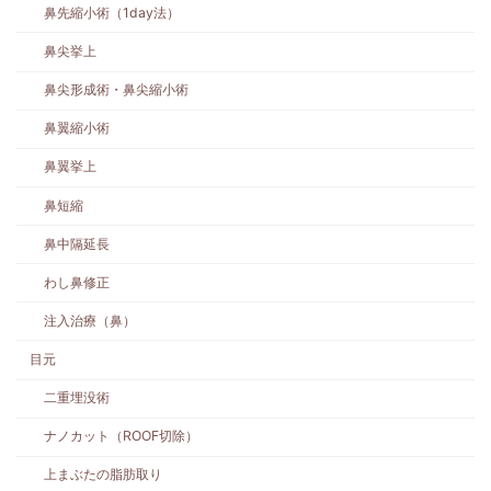
鼻先縮小術（1day法）
鼻尖挙上
鼻尖形成術・鼻尖縮小術
鼻翼縮小術
鼻翼挙上
鼻短縮
鼻中隔延長
わし鼻修正
注入治療（鼻）
目元
二重埋没術
ナノカット（ROOF切除）
上まぶたの脂肪取り