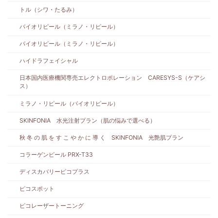
トル（シワ・たるみ）
バイオリピール（ミラノ・リピール）
バイオリピール（ミラノ・リピール）
ハイドラフェイシャル
日本国内医療機関専売エレクトロポレーション CARESYS-S（ケアシ
ス）
ミラノ・リピール（バイオリピール）
SKINFONIA 水光注射プラン（肌の悩みで選べる）
秋 冬 の 肌 を す こ や か に 導 く SKINFONIA 光艶肌プラン
コラーゲンピール PRX-T33
ディスカバリーピコプラス
ピコスポット
ピコレーザートーニング