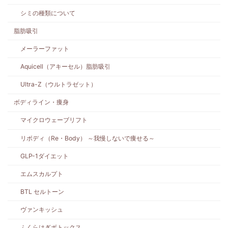
シミの種類について
脂肪吸引
メーラーファット
Aquicell（アキーセル）脂肪吸引
Ultra-Z（ウルトラゼット）
ボディライン・痩身
マイクロウェーブリフト
リボディ（Re・Body） ～我慢しないで痩せる～
GLP-1ダイエット
エムスカルプト
BTL セルトーン
ヴァンキッシュ
ふくらはぎボトックス