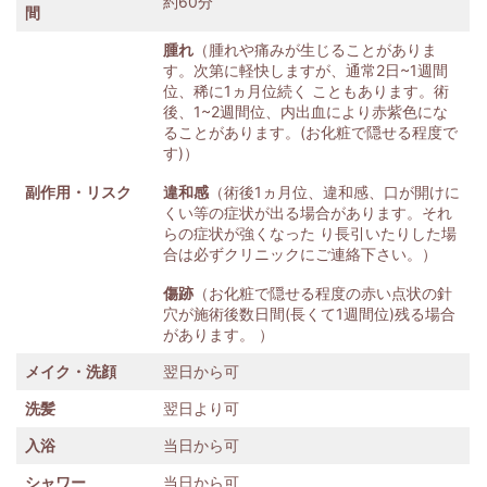
約60分
間
腫れ
（腫れや痛みが生じることがありま
す。次第に軽快しますが、通常2日~1週間
位、稀に1ヵ月位続く こともあります。術
後、1~2週間位、内出血により赤紫色にな
ることがあります。(お化粧で隠せる程度で
す)）
副作用・リスク
違和感
（術後1ヵ月位、違和感、口が開けに
くい等の症状が出る場合があります。それ
らの症状が強くなった り長引いたりした場
合は必ずクリニックにご連絡下さい。）
傷跡
（お化粧で隠せる程度の赤い点状の針
穴が施術後数日間(長くて1週間位)残る場合
があります。 ）
メイク・洗顔
翌日から可
洗髪
翌日より可
入浴
当日から可
シャワー
当日から可