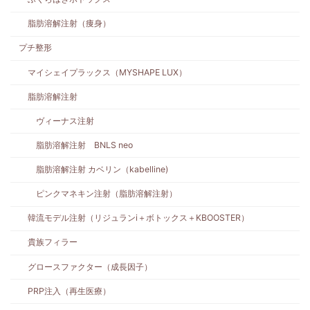
脂肪溶解注射（痩身）
プチ整形
マイシェイプラックス（MYSHAPE LUX）
脂肪溶解注射
ヴィーナス注射
脂肪溶解注射 BNLS neo
脂肪溶解注射 カベリン（kabelline)
ピンクマネキン注射（脂肪溶解注射）
韓流モデル注射（リジュランi＋ボトックス＋KBOOSTER）
貴族フィラー
グロースファクター（成長因子）
PRP注入（再生医療）