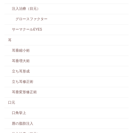
注入治療（目元）
グロースファクター
サーマクールEYES
耳
耳垂縮小術
耳垂増大術
立ち耳形成
立ち耳修正術
耳垂変形修正術
口元
口角挙上
唇の脂肪注入