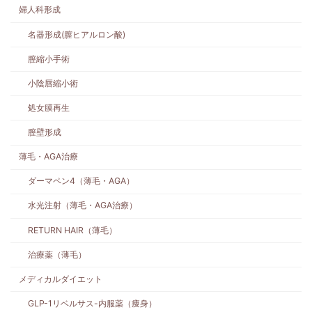
婦人科形成
名器形成(膣ヒアルロン酸)
膣縮小手術
小陰唇縮小術
処女膜再生
膣壁形成
薄毛・AGA治療
ダーマペン4（薄毛・AGA）
水光注射（薄毛・AGA治療）
RETURN HAIR（薄毛）
治療薬（薄毛）
メディカルダイエット
GLP-1リベルサス-内服薬（痩身）